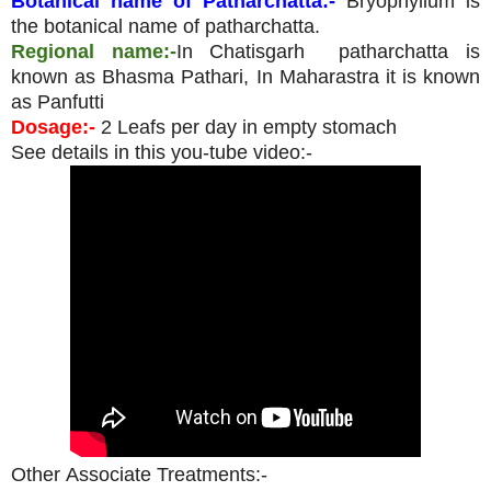
Botanical name of Patharchatta:-
Bryophyllum is
the botanical name of patharchatta.
Regional name:-
In Chatisgarh patharchatta is
known as Bhasma Pathari, In Maharastra it is known
as Panfutti
Dosage
:-
2 Leafs per day in empty stomach
See details in this you-tube video:-
Other Associate Treatments:-